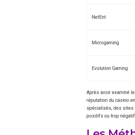
NetEnt
Microgaming
Evolution Gaming
Après avoir examiné le
réputation du casino e
spécialisés, des sites
positifs ou trop négati
Les Méth