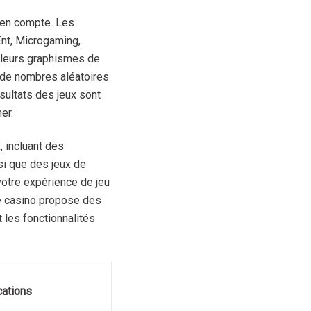
e en compte. Les
Ent, Microgaming,
, leurs graphismes de
s de nombres aléatoires
sultats des jeux sont
er.
, incluant des
nsi que des jeux de
votre expérience de jeu
le casino propose des
 les fonctionnalités
cations