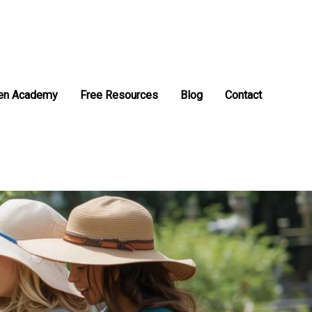
en Academy
Free Resources
Blog
Contact