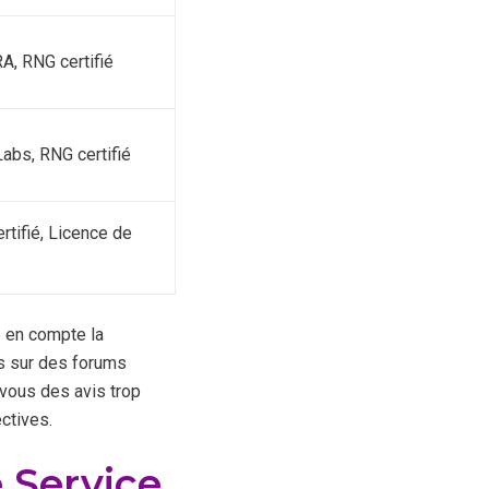
, RNG certifié
Labs, RNG certifié
rtifié, Licence de
e en compte la
rs sur des forums
-vous des avis trop
ectives.
 Service