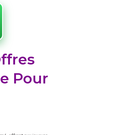
ffres
le Pour