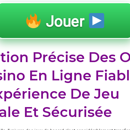
Jouer
tion Précise Des O
ino En Ligne Fiab
xpérience De Jeu
le Et Sécurisée