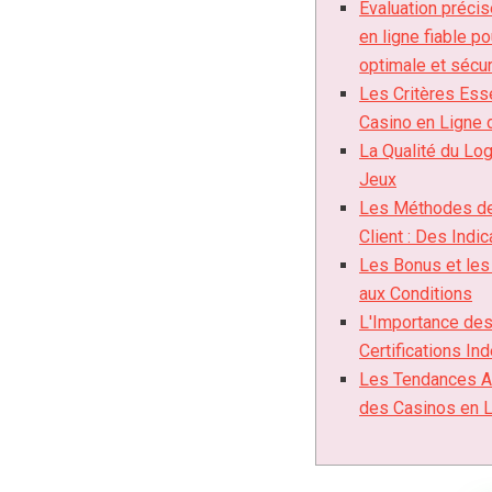
Évaluation préci
en ligne fiable p
optimale et sécu
Les Critères Esse
Casino en Ligne 
La Qualité du Logi
Jeux
Les Méthodes de
Client : Des Indic
Les Bonus et les
aux Conditions
L'Importance des
Certifications I
Les Tendances Ac
des Casinos en L