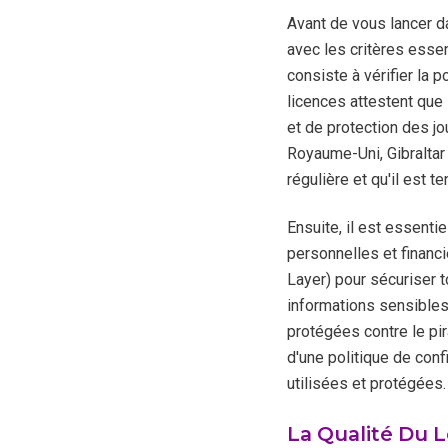
Avant de vous lancer da
avec les critères esse
consiste à vérifier la 
licences attestent que
et de protection des jo
Royaume-Uni, Gibraltar
régulière et qu'il est 
Ensuite, il est essent
personnelles et financi
Layer) pour sécuriser 
informations sensibles
protégées contre le pir
d'une politique de conf
utilisées et protégées.
La Qualité Du L