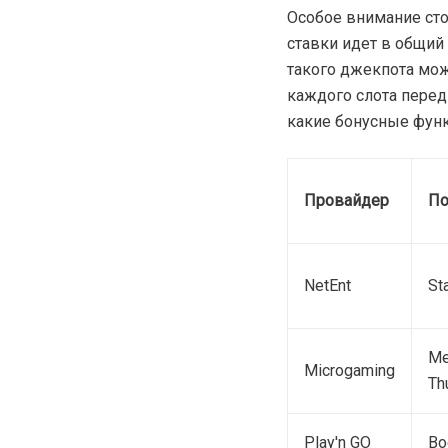
Особое внимание сто
ставки идет в общи
такого джекпота мож
каждого слота пере
какие бонусные фун
Провайдер
По
NetEnt
St
Me
Microgaming
Th
Play'n GO
Bo