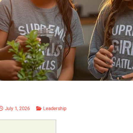
July 1, 2026
Leadership