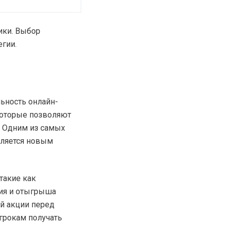
ики. Выбор
егии.
ьность онлайн-
которые позволяют
. Одним из самых
вляется новым
такие как
ния и отыгрыша
ой акции перед
игрокам получать