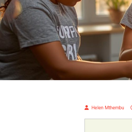
Helen Mthembu