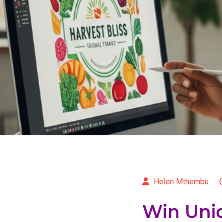
Helen Mthembu
Win Uniq