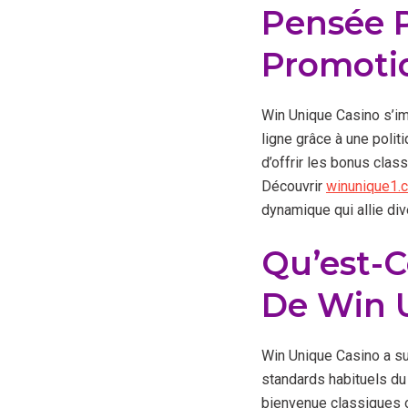
Pensée 
Promoti
Win Unique Casino s’i
ligne grâce à une poli
d’offrir les bonus clas
Découvrir
winunique1.
dynamique qui allie di
Qu’est-C
De Win 
Win Unique Casino a su
standards habituels du
bienvenue classiques ou