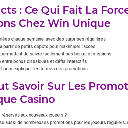
cts : Ce Qui Fait La Forc
ons Chez Win Unique
lées chaque semaine, avec des surprises régulières
 partir de petits dépôts pour maximiser l’accès
ur permettant de suivre facilement ses bonus et missions
entre bonus classiques et défis interactifs
tif pour expliquer les termes des promotions
ut Savoir Sur Les Promo
que Casino
s réservés aux nouveaux joueurs ?
se aussi de nombreuses promotions pour les joueurs réguliers,