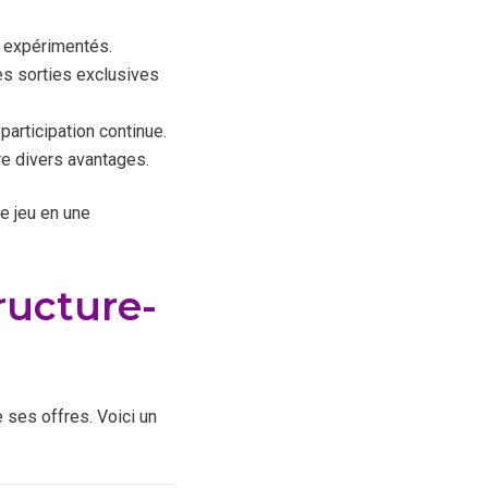
u expérimentés.
s sorties exclusives
articipation continue.
re divers avantages.
e jeu en une
ucture-
 ses offres. Voici un