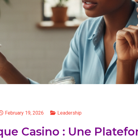
February 19, 2026
Leadership
ue Casino : Une Platef