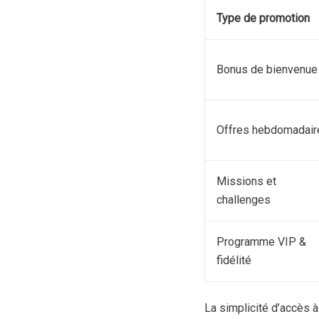
Type de promotion
Bonus de bienvenue
Offres hebdomadair
Missions et
challenges
Programme VIP &
fidélité
La simplicité d’accès 