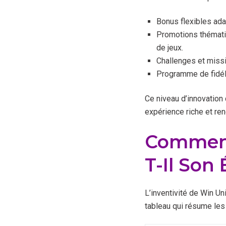
Bonus flexibles ada
Promotions thémati
de jeux.
Challenges et missi
Programme de fidéli
Ce niveau d’innovation 
expérience riche et re
Comment
T-Il Son
L’inventivité de Win Un
tableau qui résume les 