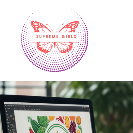
Skip
to
content
Supreme Girls 