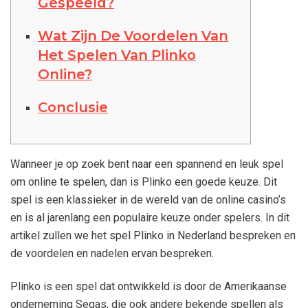
Gespeeld?
Wat Zijn De Voordelen Van
Het Spelen Van Plinko
Online?
Conclusie
Wanneer je op zoek bent naar een spannend en leuk spel
om online te spelen, dan is Plinko een goede keuze. Dit
spel is een klassieker in de wereld van de online casino’s
en is al jarenlang een populaire keuze onder spelers. In dit
artikel zullen we het spel Plinko in Nederland bespreken en
de voordelen en nadelen ervan bespreken.
Plinko is een spel dat ontwikkeld is door de Amerikaanse
onderneming Segas, die ook andere bekende spellen als