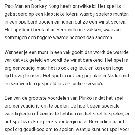
Pac-Man en Donkey Kong heeft ontwikkeld. Het spel is
gebaseerd op een klassieke loterij, waarbij spelers munten
in een spelbord gooien en hopen dat ze een winst scoren.
Het spelbord bestaat uit verschillende vakken, waarvan
sommigen een hogere waarde hebben dan anderen.
Wanneer je een munt in een vak gooit, dan wordt de waarde
van dat vak geteld en wordt de winst berekend. Het spel is
erg eenvoudig, maar het is ook erg leuk en kan een lange
tijd bezig houden. Het spel is ook erg populair in Nederland
en kan worden gespeeld in veel online casino’s.
Een van de grootste voordelen van Plinko is dat het spel
erg eenvoudig is om te spelen. Je hoeft geen speciale
vaardigheden of kennis te hebben om het spel te spelen, en
het spel is ook erg leuk voor beginners. Bovendien is het
spel erg goedkoop om te spelen, want je kunt het spel voor