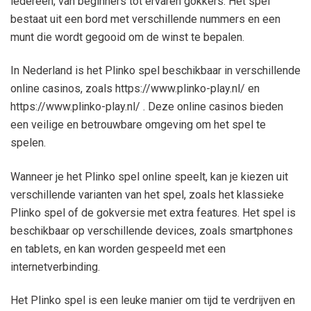
iedereen, van beginners tot ervaren gokkers. Het spel
bestaat uit een bord met verschillende nummers en een
munt die wordt gegooid om de winst te bepalen.
In Nederland is het Plinko spel beschikbaar in verschillende
online casinos, zoals https://www.plinko-play.nl/ en
https://www.plinko-play.nl/ . Deze online casinos bieden
een veilige en betrouwbare omgeving om het spel te
spelen.
Wanneer je het Plinko spel online speelt, kan je kiezen uit
verschillende varianten van het spel, zoals het klassieke
Plinko spel of de gokversie met extra features. Het spel is
beschikbaar op verschillende devices, zoals smartphones
en tablets, en kan worden gespeeld met een
internetverbinding.
Het Plinko spel is een leuke manier om tijd te verdrijven en