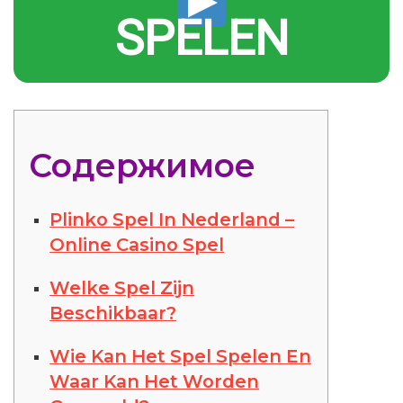
SPELEN
Содержимое
Plinko Spel In Nederland –
Online Casino Spel
Welke Spel Zijn
Beschikbaar?
Wie Kan Het Spel Spelen En
Waar Kan Het Worden