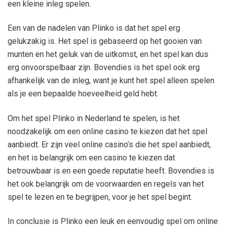
een kleine inleg spelen.
Een van de nadelen van Plinko is dat het spel erg
gelukzakig is. Het spel is gebaseerd op het gooien van
munten en het geluk van de uitkomst, en het spel kan dus
erg onvoorspelbaar zijn. Bovendies is het spel ook erg
afhankelijk van de inleg, want je kunt het spel alleen spelen
als je een bepaalde hoeveelheid geld hebt.
Om het spel Plinko in Nederland te spelen, is het
noodzakelijk om een online casino te kiezen dat het spel
aanbiedt. Er zijn veel online casino’s die het spel aanbiedt,
en het is belangrijk om een casino te kiezen dat
betrouwbaar is en een goede reputatie heeft. Bovendies is
het ook belangrijk om de voorwaarden en regels van het
spel te lezen en te begrijpen, voor je het spel begint.
In conclusie is Plinko een leuk en eenvoudig spel om online