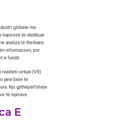
ndustri globale me
ë hapësirë të dedikuar
he analiza të thelluara
im informacioni, por
t e fundit.
realiteti virtual (VR)
to janë bërë të
a. Kjo gjithëpërfshirje
ve të lojërave.
ca E