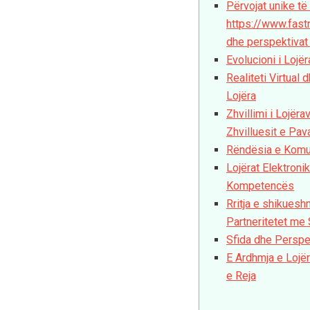
Përvojat unike të 
https://www.fas
dhe perspektivat 
Evolucioni i Lojë
Realiteti Virtual 
Lojëra
Zhvillimi i Lojër
Zhvilluesit e Pav
Rëndësia e Komuni
Lojërat Elektroni
Kompetencës
Rritja e shikues
Partneritetet me
Sfida dhe Perspek
E Ardhmja e Lojë
e Reja