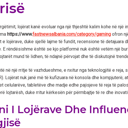
risë
gëtimit, lojërat kanë evoluar nga një thjeshtë kalim kohe në një i
orma
https://www.
fastnewsalbania.com/category/gaming
ofron nj
t e lojërave, duke sjellë lajme të fundit, recensione të detajuara d
e. E rëndësishme është se kjo platformë nuk është vetëm një bur
ojtarët mund të lidhen, të ndajnë përvojat dhe të diskutojnë trende
të në një rritje të vazhdueshme, e nxitur nga teknologjitë e reja, si 
(AR). Lojërat nuk janë më të kufizuara në konsola dhe kompjuterë; a
elularëve, tabletëve dhe madje edhe pajisjeve të reja të palosur
erë lojtarësh, duke rritur kërkesën për përmbajtje të re dhe inovati
ni I Lojërave Dhe Influen
jisë