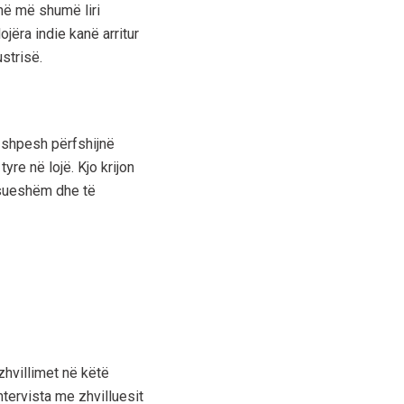
anë më shumë liri
jëra indie kanë arritur
strisë.
e shpesh përfshijnë
yre në lojë. Kjo krijon
besueshëm dhe të
zhvillimet në këtë
ntervista me zhvilluesit