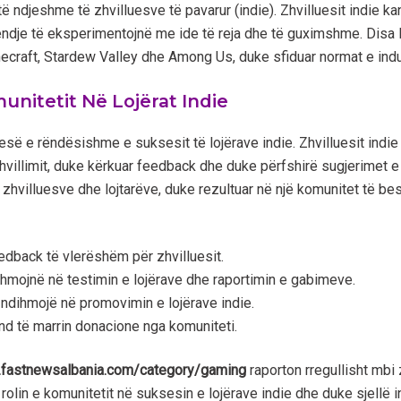
e të ndjeshme të zhvilluesve të pavarur (indie). Zhvilluesit indie k
endje të eksperimentojnë me ide të reja dhe të guximshme. Disa lo
ecraft, Stardew Valley dhe Among Us, duke sfiduar normat e indu
nitetit Në Lojërat Indie
esë e rëndësishme e suksesit të lojërave indie. Zhvilluesit indi
hvillimit, duke kërkuar feedback dhe duke përfshirë sugjerimet e t
is zhvilluesve dhe lojtarëve, duke rezultuar në një komunitet të 
edback të vlerëshëm për zhvilluesit.
ihmojnë në testimin e lojërave dhe raportimin e gabimeve.
ndihmojë në promovimin e lojërave indie.
und të marrin donacione nga komuniteti.
.fastnewsalbania.com/category/gaming
raporton rregullisht mbi 
rolin e komunitetit në suksesin e lojërave indie dhe duke sjellë i