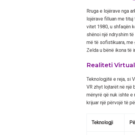
Rruga e lojërave nga a
lojërave filluan me tit
vitet 1980, u shfaqën k
shënoi një ndryshim të
më të sofistikuara, me 
Zelda u bënë ikona të i
Realiteti Virtu
Teknologjitë e reja, si
VR zhyt lojtarët në një 
mënyrë që nuk ishte e 
krijuar një përvojë të 
Teknologji
Pë