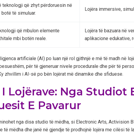
ë teknologji që zhyt përdoruesin në
Lojëra immersive, simul
ë botë të simuluar.
knologji që mbulon elemente
Lojëra të bazuara në v
xhitale mbi botën reale.
aplikacione edukative, 
gjenca artificiale (AI) po luan një rol gjithnjë e më të madh në loj
 besueshëm, për të gjeneruar nivele procedurale dhe për të perso
. Ky zhvillim i AI-së po bën lojërat më dinamike dhe sfiduese.
i I Lojërave: Nga Studio
luesit E Pavarur
minohet nga disa studio të mëdha, si Electronic Arts, Activision B
 të mëdha dhe janë në gjendje të prodhojnë lojëra me cilësi të lart