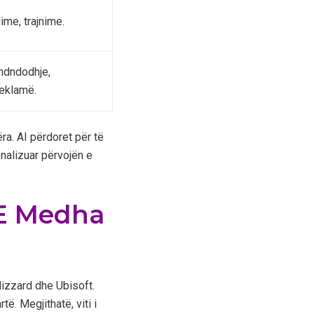
ime, trajnime.
endndodhje,
reklamë.
ëra. AI përdoret për të
nalizuar përvojën e
t E Medha
lizzard dhe Ubisoft.
ë. Megjithatë, viti i