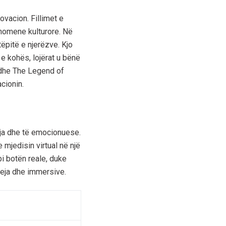
vacion. Fillimet e
fenomene kulturore. Në
tëpitë e njerëzve. Kjo
e kohës, lojërat u bënë
. dhe The Legend of
cionin.
reja dhe të emocionuese.
 mjedisin virtual në një
i botën reale, duke
 reja dhe immersive.