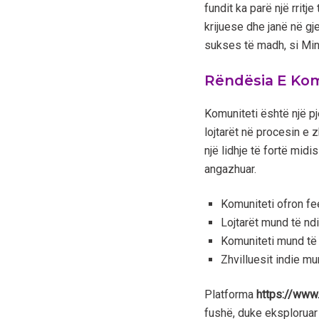
fundit ka parë një rritj
krijuese dhe janë në gj
sukses të madh, si Min
Rëndësia E Komu
Komuniteti është një pj
lojtarët në procesin e z
një lidhje të fortë mid
angazhuar.
Komuniteti ofron fe
Lojtarët mund të nd
Komuniteti mund të 
Zhvilluesit indie m
Platforma
https://www
fushë, duke eksploruar 