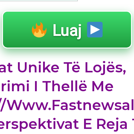
Luaj
at Unike Të Lojës,
rimi I Thellë Me
://www.fastnewsa
rspektivat E Reja 