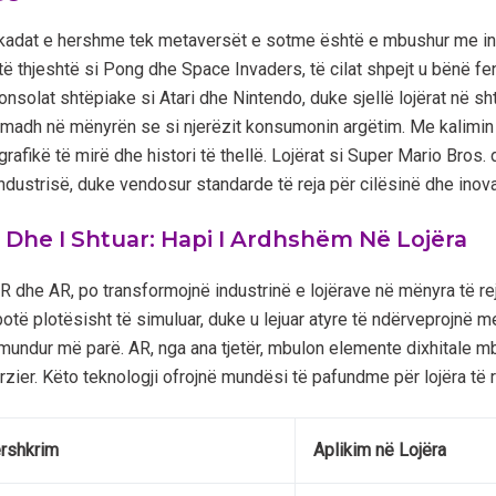
rkadat e hershme tek metaversët e sotme është e mbushur me ino
uj të thjeshtë si Pong dhe Space Invaders, të cilat shpejt u bënë 
onsolat shtëpiake si Atari dhe Nintendo, duke sjellë lojërat në sh
 madh në mënyrën se si njerëzit konsumonin argëtim. Me kalimin 
grafikë të mirë dhe histori të thellë. Lojërat si Super Mario Bros
ndustrisë, duke vendosur standarde të reja për cilësinë dhe inova
al Dhe I Shtuar: Hapi I Ardhshëm Në Lojëra
 VR dhe AR, po transformojnë industrinë e lojërave në mënyra të 
botë plotësisht të simuluar, duke u lejuar atyre të ndërveprojnë me
mundur më parë. AR, nga ana tjetër, mbulon elemente dixhitale mb
përzier. Këto teknologji ofrojnë mundësi të pafundme për lojëra të
rshkrim
Aplikim në Lojëra