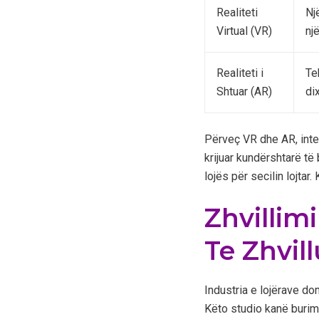
Realiteti
Nj
Virtual (VR)
nj
Realiteti i
Te
Shtuar (AR)
di
Përveç VR dhe AR, inteli
krijuar kundërshtarë të
lojës për secilin lojtar
Zhvillim
Te Zhvil
Industria e lojërave do
Këto studio kanë burime