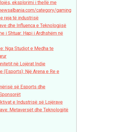
lojës, eksplorimi i thellë me
tnewsalbania.com/category/gaming
e reja të industrisë
rave dhe Influenca e Teknologjisë
dhe i Shtuar: Hapi i Ardhshëm në
ave: Nga Studiot e Medha te
arur
tetit në Lojërat Indie
ke (Esports): Një Arena e Re e
hmërisë së Esports dhe
 Sponsorët
tivat e Industrisë së Lojërave
rave: Metaversët dhe Teknologjitë