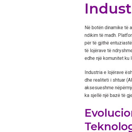
Indust
Në botën dinamike të ar
ndikim të madh. Platf
për të gjithë entuziastë
të lojërave të ndryshm
edhe një komunitet ku l
Industria e lojërave ësh
dhe realiteti i shtuar 
aksesueshme nëpërmjet c
ka sjellë një bazë të gj
Evolucio
Teknolog