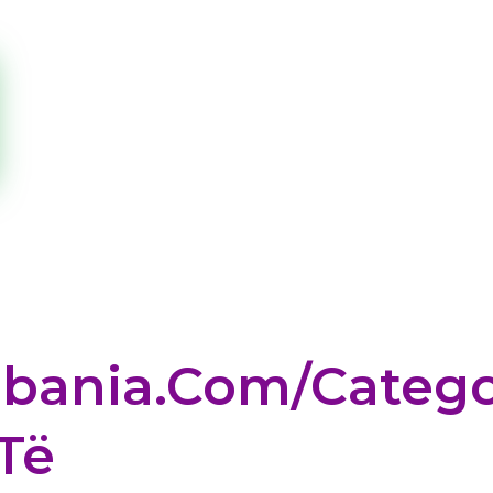
lbania.com/categ
Të