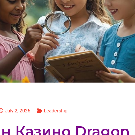
July 2, 2026
Leadership
н Казино Dragon