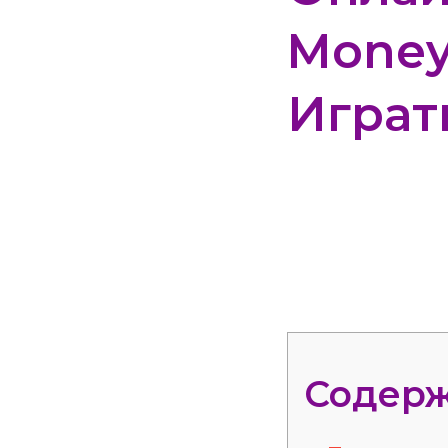
Money
Играт
Содер