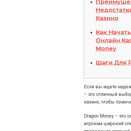
Преимущес
Недостатк
Казино
Как Начать
Онлайн Ка
Money
Шаги Для 
Если вы ищете надеж
– это отличный выбо
казино, чтобы помоч
Dragon Money – это 
игрокам широкий спе