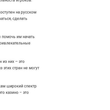
льность игроков.
оступен на русском
аться, сделать
ы помочь им начать
 привлекательные
 из них – это
з этих стран не могут
окам широкий спектр
то казино – это