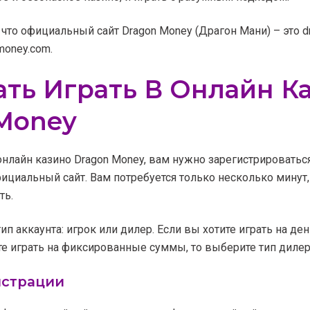
 что официальный сайт Dragon Money (Драгон Мани) – это d
money.com.
ать Играть В Онлайн К
Money
 онлайн казино Dragon Money, вам нужно зарегистрировать
фициальный сайт. Вам потребуется только несколько минут,
ть.
п аккаунта: игрок или дилер. Если вы хотите играть на ден
ите играть на фиксированные суммы, то выберите тип дилер
истрации