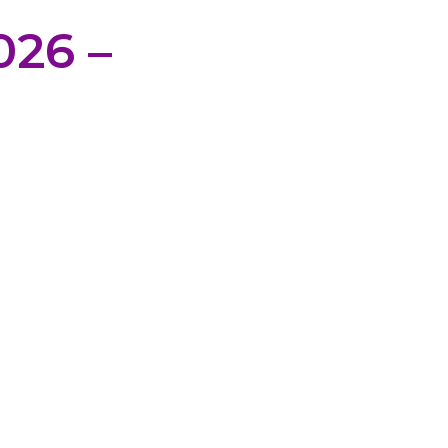
026 –