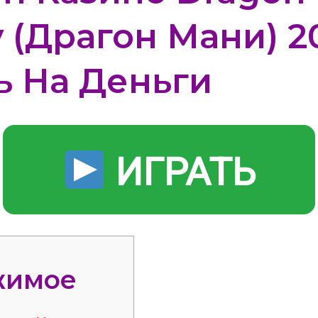
 (Драгон Мани) 2
ь На Деньги
ИГРАТЬ
жимое