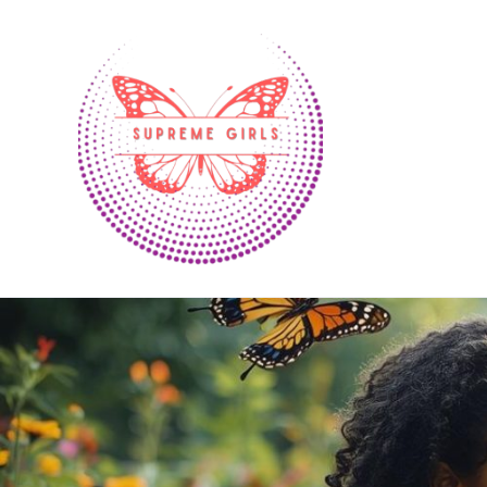
Skip
to
content
Supreme Girls 