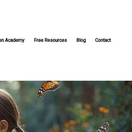
en Academy
Free Resources
Blog
Contact