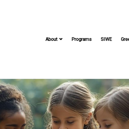
About
Programs
SIWE
Gre
International