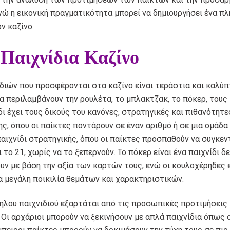
ενώ η εικονική πραγματικότητα μπορεί να δημιουργήσει ένα 
ν καζίνο.
Παιχνίδια Καζίνο
ιδιών που προσφέρονται στα καζίνο είναι τεράστια και καλύπτ
ια περιλαμβάνουν την ρουλέτα, το μπλακτζακ, το πόκερ, τους
δι έχει τους δικούς του κανόνες, στρατηγικές και πιθανότητε
χης, όπου οι παίκτες ποντάρουν σε έναν αριθμό ή σε μια ομάδα
παιχνίδι στρατηγικής, όπου οι παίκτες προσπαθούν να συγκε
το 21, χωρίς να το ξεπερνούν. Το πόκερ είναι ένα παιχνίδι δ
υν με βάση την αξία των καρτών τους, ενώ οι κουλοχέρηδες ε
ια μεγάλη ποικιλία θεμάτων και χαρακτηριστικών.
ηλου παιχνιδιού εξαρτάται από τις προσωπικές προτιμήσεις 
 Οι αρχάριοι μπορούν να ξεκινήσουν με απλά παιχνίδια όπως 