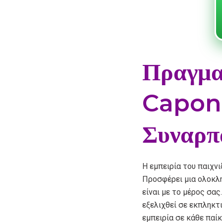
Πραγμα
Capon
Συναρπ
Η εμπειρία του παιχνι
Προσφέρει μια ολοκλη
είναι με το μέρος σας
εξελιχθεί σε εκπληκτ
εμπειρία σε κάθε παίκ