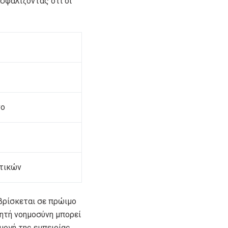
ασφαλίζοντας ότι οι
νο
στικών
βρίσκεται σε πρώιμο
νητή νοημοσύνη μπορεί
μογή της εμπειρίας