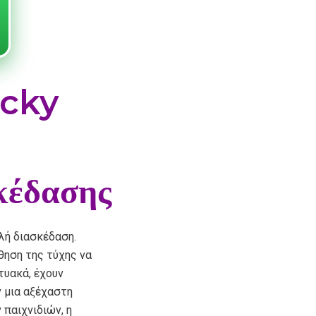
ucky
κέδασης
λή διασκέδαση.
θηση της τύχης να
τυακά, έχουν
 μια αξέχαστη
 παιχνιδιών, η