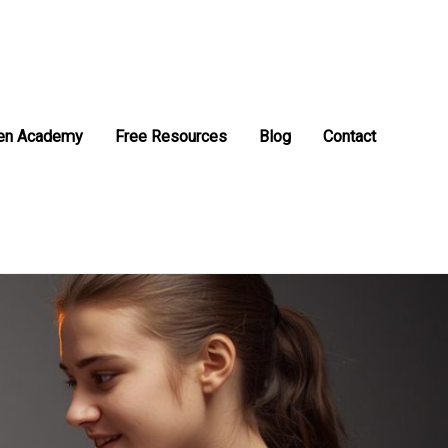
en Academy
Free Resources
Blog
Contact