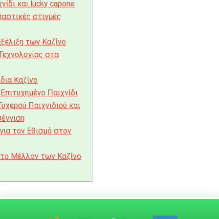
νίδι και lucky capone
παστικές στιγμές
Εξέλιξη των Καζίνο
Τεχνολογίας στα
δια Καζίνο
 Επιτυχημένο Παιχνίδι
Τυχερού Παιχνιδιού και
σέγγιση
για τον Εθισμό στον
 το Μέλλον των Καζίνο