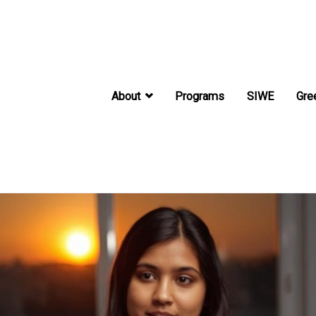
About
Programs
SIWE
Gre
International