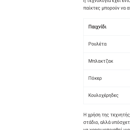
η τεχνολογία έχει ενι
παίκτες μπορούν να απ
Παιχνίδι
Ρουλέτα
Μπλακτζακ
Πόκερ
Κουλοχέρηδες
Η χρήση της τεχνητής
στάδιο, αλλά υπόσχετ
να χρησιμοποιηθεί γι