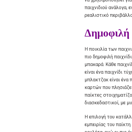
παιχνιδιού ανάλογα, 
ρεαλιστικό περιβάλλο
Δημοφιλή 
Η ποικιλία των παιχν
πιο δημοφιλή παιχνίδ
μπακαρά. Κάθε παιχνί
είναι ένα παιχνίδι τύ
μπλακτζακ είναι ένα 
καρτών που πλησιάζει 
παίκτες στοιχηματίζο
διασκεδαστικοί, με μ
Η επιλογή του κατάλλ
εμπειρίας του παίκτη.