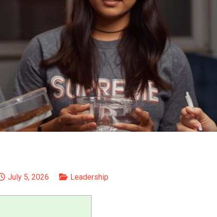
July 5, 2026
Leadership