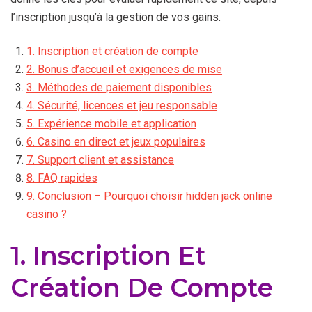
l’inscription jusqu’à la gestion de vos gains.
1. Inscription et création de compte
2. Bonus d’accueil et exigences de mise
3. Méthodes de paiement disponibles
4. Sécurité, licences et jeu responsable
5. Expérience mobile et application
6. Casino en direct et jeux populaires
7. Support client et assistance
8. FAQ rapides
9. Conclusion – Pourquoi choisir hidden jack online
casino ?
1. Inscription Et
Création De Compte