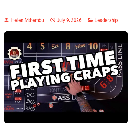
Helen Mthembu
July 9, 2026
Leadership