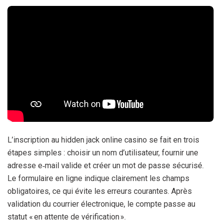
L’inscription au hidden jack online casino se fait en trois
étapes simples : choisir un nom d’utilisateur, fournir une
adresse e‑mail valide et créer un mot de passe sécurisé.
Le formulaire en ligne indique clairement les champs
obligatoires, ce qui évite les erreurs courantes. Après
validation du courrier électronique, le compte passe au
statut « en attente de vérification ».