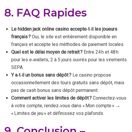
8. FAQ Rapides
Le hidden jack online casino accepte‑t‑il les joueurs
français ?
Oui, le site est entièrement disponible en
français et accepte les méthodes de paiement locales.
Quel est le délai moyen de retrait ?
Entre 24 h et 48 h
pour les e‑wallets, 2 à 5 jours ouvrés pour les virements
SEPA.
Y a‑t‑il un bonus sans dépôt ?
Le casino propose
occasionnellement des tours gratuits sans dépôt, mais
pas de cash bonus sans dépôt permanent.
Comment activer les limites de dépôt ?
Connectez‑vous
à votre compte, rendez‑vous dans « Mon compte » →
« Limites de jeu » et définissez vos plafonds.
9. Conclusion –