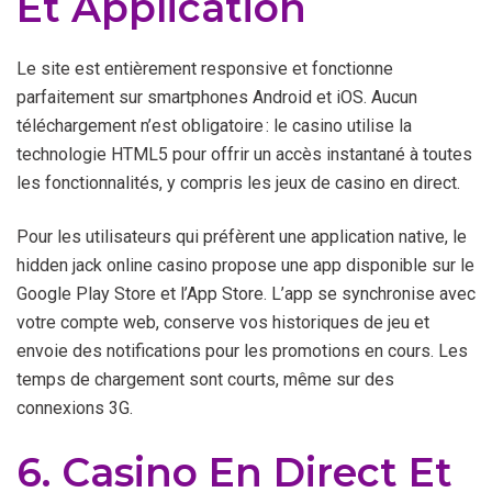
Et Application
Le site est entièrement responsive et fonctionne
parfaitement sur smartphones Android et iOS. Aucun
téléchargement n’est obligatoire : le casino utilise la
technologie HTML5 pour offrir un accès instantané à toutes
les fonctionnalités, y compris les jeux de casino en direct.
Pour les utilisateurs qui préfèrent une application native, le
hidden jack online casino propose une app disponible sur le
Google Play Store et l’App Store. L’app se synchronise avec
votre compte web, conserve vos historiques de jeu et
envoie des notifications pour les promotions en cours. Les
temps de chargement sont courts, même sur des
connexions 3G.
6. Casino En Direct Et