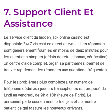
7. Support Client Et
Assistance
Le service client du hidden jack online casino est
disponible 24/7 via chat en direct et e‑mail. Les réponses
sont généralement fournies en moins de deux minutes pour
les questions simples (délais de retrait, bonus, vérification).
Un centre d’aide complet, organisé par thèmes, permet de
trouver rapidement les réponses aux questions fréquentes.
Pour les problèmes plus complexes, un numéro de
téléphone dédié aux joueurs francophones est proposé du
lundi au vendredi, de 9 h à 18 h (heure de Paris). Le
personnel parle couramment le français et se montre
patient, ce qui rassure les nouveaux arrivants.