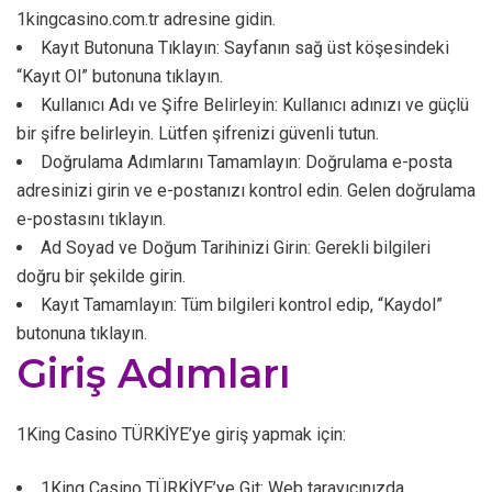
1kingcasino.com.tr adresine gidin.
Kayıt Butonuna Tıklayın: Sayfanın sağ üst köşesindeki
“Kayıt Ol” butonuna tıklayın.
Kullanıcı Adı ve Şifre Belirleyin: Kullanıcı adınızı ve güçlü
bir şifre belirleyin. Lütfen şifrenizi güvenli tutun.
Doğrulama Adımlarını Tamamlayın: Doğrulama e-posta
adresinizi girin ve e-postanızı kontrol edin. Gelen doğrulama
e-postasını tıklayın.
Ad Soyad ve Doğum Tarihinizi Girin: Gerekli bilgileri
doğru bir şekilde girin.
Kayıt Tamamlayın: Tüm bilgileri kontrol edip, “Kaydol”
butonuna tıklayın.
Giriş Adımları
1King Casino TÜRKİYE’ye giriş yapmak için:
1King Casino TÜRKİYE’ye Git: Web tarayıcınızda