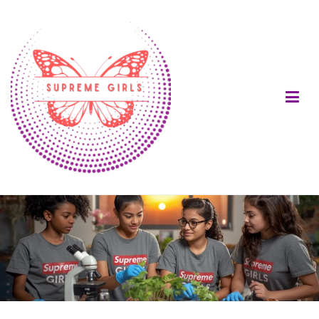
Skip
to
content
Supreme Girls International