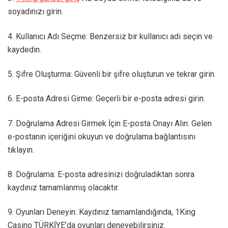
soyadınızı girin.
4. Kullanıcı Adı Seçme: Benzersiz bir kullanıcı adı seçin ve
kaydedin.
5. Şifre Oluşturma: Güvenli bir şifre oluşturun ve tekrar girin.
6. E-posta Adresi Girme: Geçerli bir e-posta adresi girin.
7. Doğrulama Adresi Girmek İçin E-posta Onayı Alın: Gelen
e-postanın içeriğini okuyun ve doğrulama bağlantısını
tıklayın.
8. Doğrulama: E-posta adresinizi doğruladıktan sonra
kaydınız tamamlanmış olacaktır.
9. Oyunları Deneyin: Kaydınız tamamlandığında, 1King
Casino TÜRKİYE’da oyunları deneyebilirsiniz.