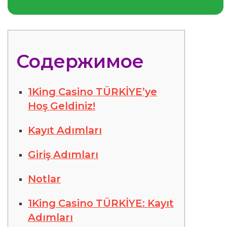
Содержимое
1King Casino TÜRKİYE’ye
Hoş Geldiniz!
Kayıt Adımları
Giriş Adımları
Notlar
1King Casino TÜRKİYE: Kayıt
Adımları